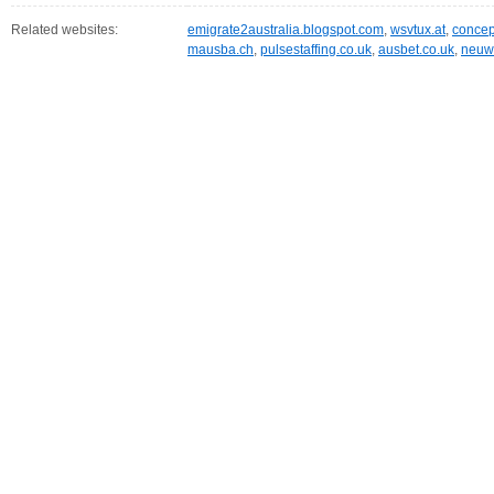
Related websites:
emigrate2australia.blogspot.com
,
wsvtux.at
,
concep
mausba.ch
,
pulsestaffing.co.uk
,
ausbet.co.uk
,
neuwe