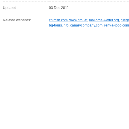
Updated:
03 Dec 2011
Related websites:
ch.msn.com
,
www.tirol.at
,
mallorca-wetter.org
,
rueg
bg-tours.info
,
canarycompany.com
,
rent-a-todo.com