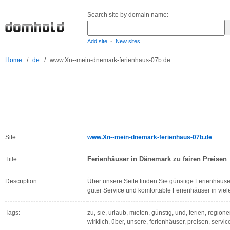
Search site by domain name:
-
Add site
New sites
Home
/
de
/
www.Xn--mein-dnemark-ferienhaus-07b.de
Site:
www.Xn--mein-dnemark-ferienhaus-07b.de
Ferienhäuser in Dänemark zu fairen Preisen
Title:
Description:
Über unsere Seite finden Sie günstige Ferienhäuser
guter Service und komfortable Ferienhäuser in vi
Tags:
zu, sie, urlaub, mieten, günstig, und, ferien, regionen
wirklich, über, unsere, ferienhäuser, preisen, servic