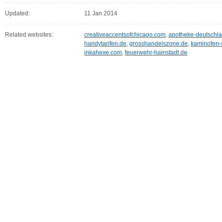
Updated:
11 Jan 2014
Related websites:
creativeaccentsofchicago.com
,
apotheke-deutschl
handytarifen.de
,
grosshandelszone.de
,
kaminofen-
inkahexe.com
,
feuerwehr-hainstadt.de