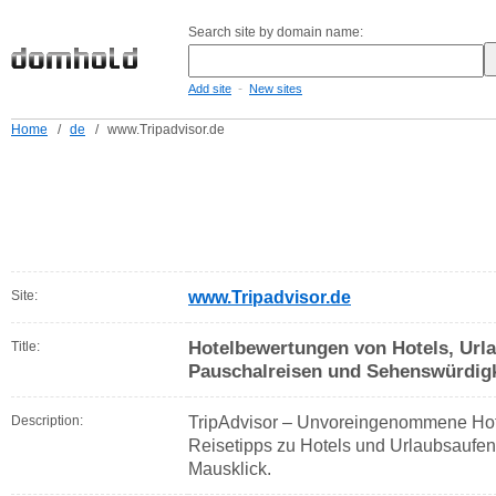
Search site by domain name:
-
Add site
New sites
Home
/
de
/
www.Tripadvisor.de
Site:
www.Tripadvisor.de
Hotelbewertungen von Hotels, Urla
Title:
Pauschalreisen und Sehenswürdigk
Description:
TripAdvisor – Unvoreingenommene Hot
Reisetipps zu Hotels und Urlaubsaufent
Mausklick.