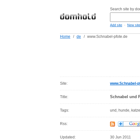
Search site by d
-
Add site
New sit
Home
/
de
/
www.Schnabel-pfote.de
Site:
www.Schnabel-pf
Schnabel und P
Title:
Tags:
und, hunde, katze
Rss:
Updated:
30 Jun 2011