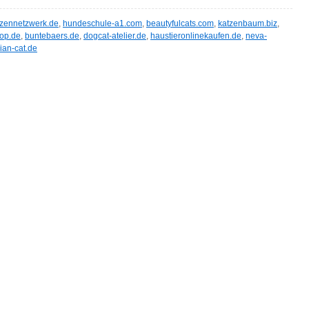
tzennetzwerk.de
,
hundeschule-a1.com
,
beautyfulcats.com
,
katzenbaum.biz
,
op.de
,
buntebaers.de
,
dogcat-atelier.de
,
haustieronlinekaufen.de
,
neva-
ian-cat.de