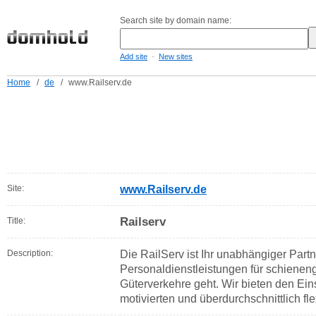
Search site by domain name:
-
Add site
New sites
Home
/
de
/
www.Railserv.de
Site:
www.Railserv.de
Railserv
Title:
Description:
Die RailServ ist Ihr unabhängiger Part
Personaldienstleistungen für schiene
Güterverkehre geht. Wir bieten den Eins
motivierten und überdurchschnittlich fle