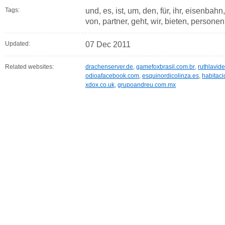
Tags:
und, es, ist, um, den, für, ihr, eisenbah
von, partner, geht, wir, bieten, persone
Updated:
07 Dec 2011
Related websites:
drachenserver.de
,
gamefoxbrasil.com.br
,
ruthlavid
odioafacebook.com
,
esquinordicolinza.es
,
habitaci
xdox.co.uk
,
grupoandreu.com.mx