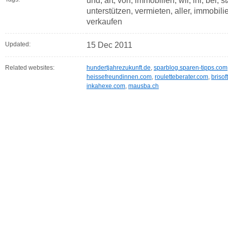
und, art, von, immobilien, wir, ihr, bei, s
unterstützen, vermieten, aller, immobi
verkaufen
Updated:
15 Dec 2011
Related websites:
hundertjahrezukunft.de
,
sparblog.sparen-tipps.com
heissefreundinnen.com
,
rouletteberater.com
,
brisof
inkahexe.com
,
mausba.ch