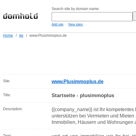
Search site by domain name:
-
Add site
New sites
Home
/
de
/
www.Plusimmoplus.de
Site:
www.Plusimmoplus.de
Startseite - plusimmoplus
Title:
Description:
{{company_name}} ist Ihr kompetentes Im
unterstützen bei Vermieten und Mieten
Immobilien, Häusern und Wohnungen al
Tags: