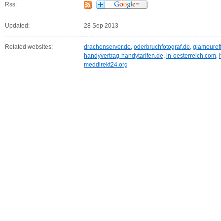
Rss:
Updated:
28 Sep 2013
Related websites:
drachenserver.de
,
oderbruchfotograf.de
,
glamoureff
handyvertrag-handytarifen.de
,
in-oesterreich.com
,
meddirekt24.org