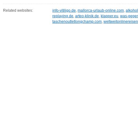
Related websites:
info-vitiligo.de
,
mallorca-urlaub-online.com
,
alkohol
replaying.de
,
arteo-klinik.de
,
klapper.eu
,
was-gege
taschenoutletlongchamp.com
,
weltweitonlinereise