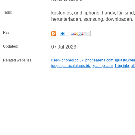
Tags:
kostenlos, und, iphone, handy, für, sind, 
herunterladen, samsung, downloaden, ho
Rss:
Updated:
07 Jul 2023
Related websites:
used-iphones.co.uk
,
phonearena.com
,
iguasto.com
juegosparacelulares.biz
,
xpango.com
,
1-bg.info
,
al