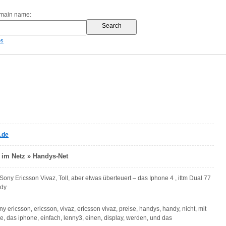
omain name:
es
.de
 im Netz » Handys-Net
ny Ericsson Vivaz, Toll, aber etwas überteuert – das Iphone 4 , ittm Dual 77
ndy
y ericsson, ericsson, vivaz, ericsson vivaz, preise, handys, handy, nicht, mit
e, das iphone, einfach, lenny3, einen, display, werden, und das