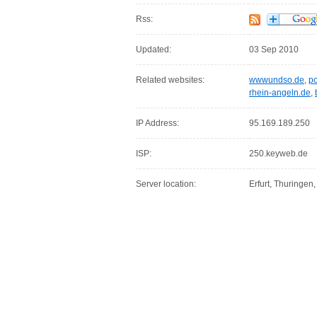
Rss:
Updated:
03 Sep 2010
Related websites:
wwwundso.de
,
p
rhein-angeln.de
,
IP Address:
95.169.189.250
ISP:
250.keyweb.de
Server location:
Erfurt, Thuringen