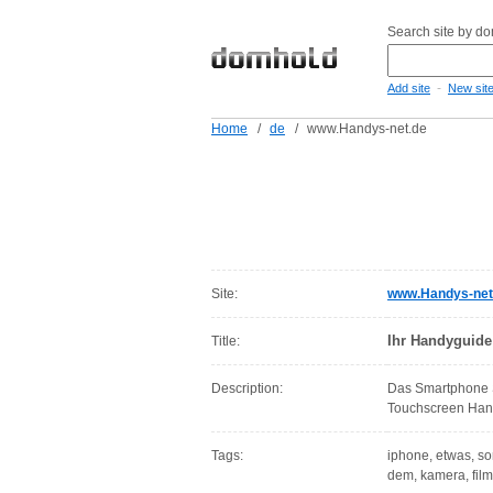
Search site by d
-
Add site
New sit
Home
/
de
/
www.Handys-net.de
Site:
www.Handys-net
Ihr Handyguide
Title:
Description:
Das Smartphone So
Touchscreen Ha
Tags:
iphone, etwas, son
dem, kamera, film