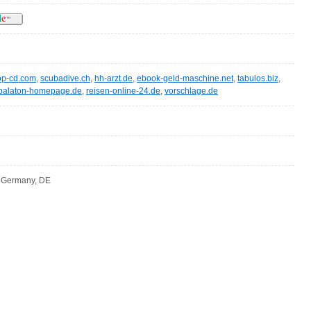
op-cd.com
,
scubadive.ch
,
hh-arzt.de
,
ebook-geld-maschine.net
,
tabulos.biz
,
balaton-homepage.de
,
reisen-online-24.de
,
vorschlage.de
, Germany, DE