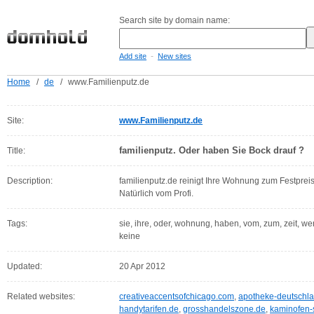
Search site by domain name:
-
Add site
New sites
Home
/
de
/
www.Familienputz.de
Site:
www.Familienputz.de
familienputz. Oder haben Sie Bock drauf ?
Title:
Description:
familienputz.de reinigt Ihre Wohnung zum Festpreis
Natürlich vom Profi.
Tags:
sie, ihre, oder, wohnung, haben, vom, zum, zeit, wenn,
keine
Updated:
20 Apr 2012
Related websites:
creativeaccentsofchicago.com
,
apotheke-deutschl
handytarifen.de
,
grosshandelszone.de
,
kaminofen-