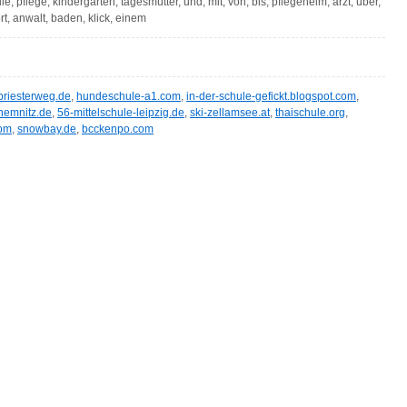
ule, pflege, kindergarten, tagesmutter, und, mit, von, bis, pflegeheim, arzt, über,
rt, anwalt, baden, klick, einem
riesterweg.de
,
hundeschule-a1.com
,
in-der-schule-gefickt.blogspot.com
,
chemnitz.de
,
56-mittelschule-leipzig.de
,
ski-zellamsee.at
,
thaischule.org
,
com
,
snowbay.de
,
bcckenpo.com