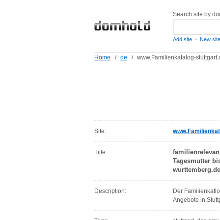
Search site by d
-
Add site
New sit
Home
/
de
/
www.Familienkatalog-stuttgart.
Site:
www.Familienkata
familienreleva
Title:
Tagesmutter bis
wurttemberg.de
Description:
Der Familienkatlog
Angebote in Stuttg