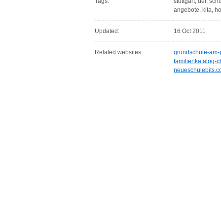
Tags:
stuttgart, der, sch
angebote, kita, ho
Updated:
16 Oct 2011
Related websites:
grundschule-am-p
familienkatalog-
neueschulebits.