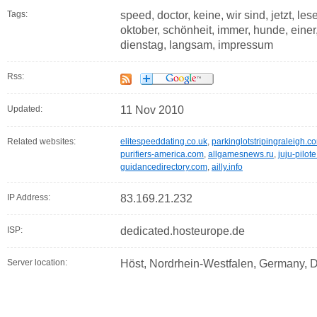
Tags:
speed, doctor, keine, wir sind, jetzt, l
oktober, schönheit, immer, hunde, einer,
dienstag, langsam, impressum
Rss:
Updated:
11 Nov 2010
Related websites:
elitespeeddating.co.uk
,
parkinglotstripingraleigh.c
purifiers-america.com
,
allgamesnews.ru
,
juju-pilot
guidancedirectory.com
,
ailly.info
IP Address:
83.169.21.232
ISP:
dedicated.hosteurope.de
Server location:
Höst, Nordrhein-Westfalen, Germany, 