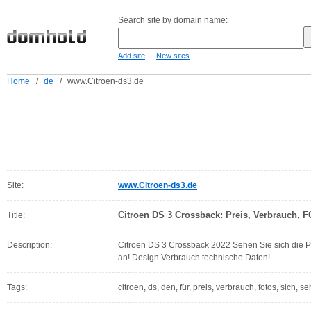
Search site by domain name:
-
Add site
New sites
Home
/
de
/
www.Citroen-ds3.de
Site:
www.Citroen-ds3.de
Citroen DS 3 Crossback: Preis, Verbrauch, 
Title:
Description:
Citroen DS 3 Crossback 2022 Sehen Sie sich die 
an! Design Verbrauch technische Daten!
Tags:
citroen, ds, den, für, preis, verbrauch, fotos, sich, 