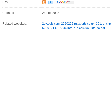
Rss:
Updated:
28 Feb 2022
Related websites:
2cvtools.com
,
2220222.ru
,
xparts.co.uk
,
161.ru
,
cit
6029101.ru
,
70km.info
,
a-p.com.ua
,
10auto.net