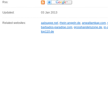
Rss:
Updated:
03 Jan 2013
Related websites:
aalsuppe.net
,
rhein-angeln.de
,
anwaltamkap.com
,
barbados-paradise.com
,
grosshandelszone.de
,
in-
top110.de