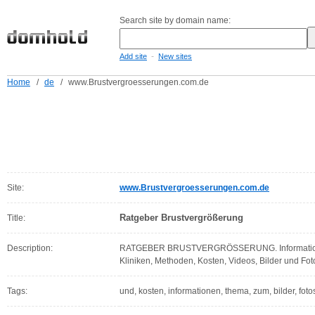
Search site by domain name:
-
Add site
New sites
Home
/
de
/
www.Brustvergroesserungen.com.de
Site:
www.Brustvergroesserungen.com.de
Ratgeber Brustvergrößerung
Title:
Description:
RATGEBER BRUSTVERGRÖSSERUNG. Informatione
Kliniken, Methoden, Kosten, Videos, Bilder und Fo
Tags:
und, kosten, informationen, thema, zum, bilder, fot