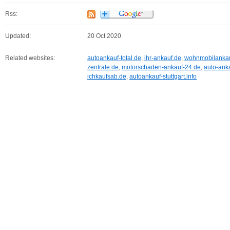
Rss:
Updated:
20 Oct 2020
Related websites:
autoankauf-total.de
,
ihr-ankauf.de
,
wohnmobilankau
zentrale.de
,
motorschaden-ankauf-24.de
,
auto-ank
ichkaufsab.de
,
autoankauf-stuttgart.info