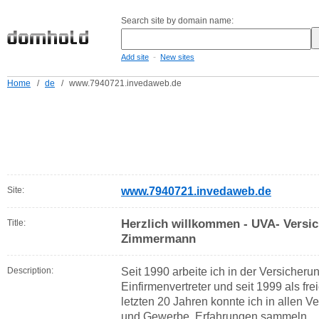
Search site by domain name:
-
Add site
New sites
Home
/
de
/
www.7940721.invedaweb.de
Site:
www.7940721.invedaweb.de
Herzlich willkommen - UVA- Versi
Title:
Zimmermann
Description:
Seit 1990 arbeite ich in der Versicher
Einfirmenvertreter und seit 1999 als fr
letzten 20 Jahren konnte ich in allen V
und Gewerbe, Erfahrungen sammeln.